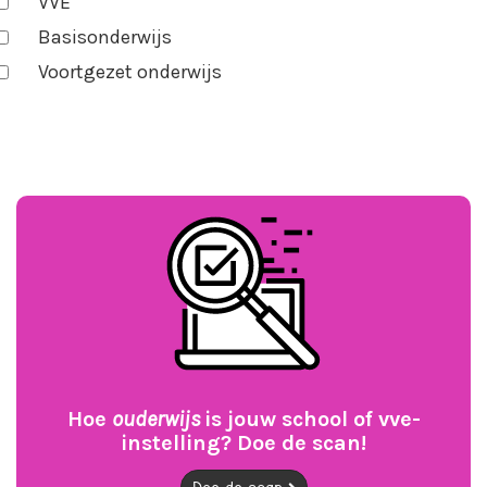
VVE
Basisonderwijs
Voortgezet onderwijs
Hoe
ouderwijs
is jouw school of vve-
instelling? Doe de scan!