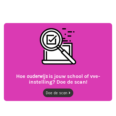
Hoe
ouderwijs
is jouw school of vve-
instelling? Doe de scan!
Doe de scan