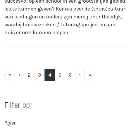
succesvol op een school in een grootstelijke gebied
les te kunnen geven? Kennis over de (thuis)cultuur
van leerlingen en ouders zijn hierbij onontbeerlijk,
waarbij huisbezoeken / tutoringsprojecten aan
huis enorm kunnen helpen.
(current)
«
‹
2
3
4
5
6
›
»
Filter op:
Pijler