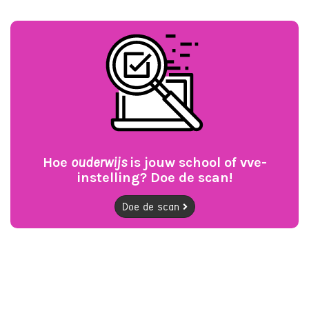
Hoe
ouderwijs
is jouw school of vve-
instelling? Doe de scan!
Doe de scan