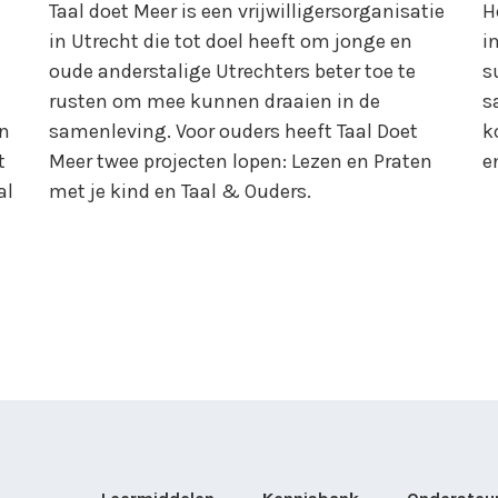
Taal doet Meer is een vrijwilligersorganisatie
H
in Utrecht die tot doel heeft om jonge en
i
n
oude anderstalige Utrechters beter toe te
s
rusten om mee kunnen draaien in de
s
en
samenleving. Voor ouders heeft Taal Doet
k
t
Meer twee projecten lopen: Lezen en Praten
e
al
met je kind en Taal & Ouders.