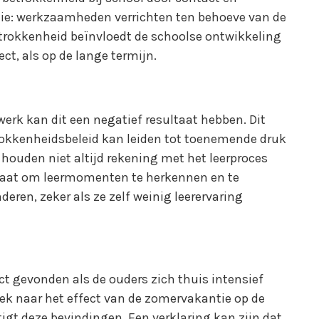
tie: werkzaamheden verrichten ten behoeve van de
trokkenheid beïnvloedt de schoolse ontwikkeling
ect, als op de lange termijn.
rk kan dit een negatief resultaat hebben. Dit
okkenheidsbeleid kan leiden tot toenemende druk
 houden niet altijd rekening met het leerproces
in staat om leermomenten te herkennen en te
eren, zeker als ze zelf weinig leerervaring
ct gevonden als de ouders zich thuis intensief
k naar het effect van de zomervakantie op de
igt deze bevindingen. Een verklaring kan zijn dat