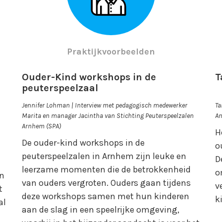
Praktijkvoorbeelden
Ouder-Kind workshops in de
T
peuterspeelzaal
Jennifer Lohman | Interview met pedagogisch medewerker
Ta
Marita en manager Jacintha van Stichting Peuterspeelzalen
An
Arnhem (SPA)
H
De ouder-kind workshops in de
o
n
peuterspeelzalen in Arnhem zijn leuke en
D
leerzame momenten die de betrokkenheid
o
en
van ouders vergroten. Ouders gaan tijdens
v
t
deze workshops samen met hun kinderen
k
al
aan de slag in een speelrijke omgeving,