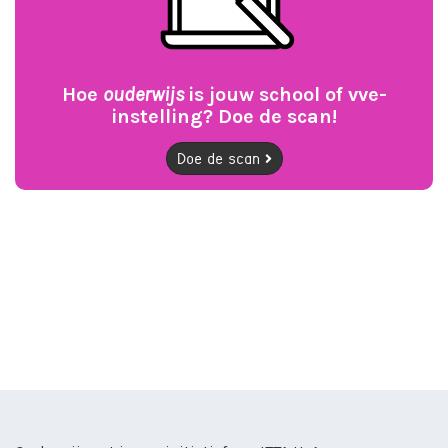
Hoe
ouderwijs
is jouw school of vve-
instelling? Doe de scan!
Doe de scan