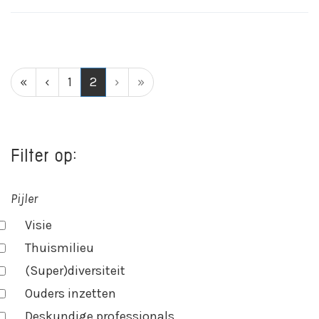
(current)
«
‹
1
2
›
»
Filter op:
Pijler
Visie
Thuismilieu
(Super)diversiteit
Ouders inzetten
Deskundige professionals