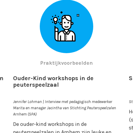
Praktijkvoorbeelden
en
Ouder-Kind workshops in de
S
peuterspeelzaal
Jennifer Lohman | Interview met pedagogisch medewerker
St
Marita en manager Jacintha van Stichting Peuterspeelzalen
H
Arnhem (SPA)
(
De ouder-kind workshops in de
s
peuterspeelzalen in Arnhem zijn leuke en